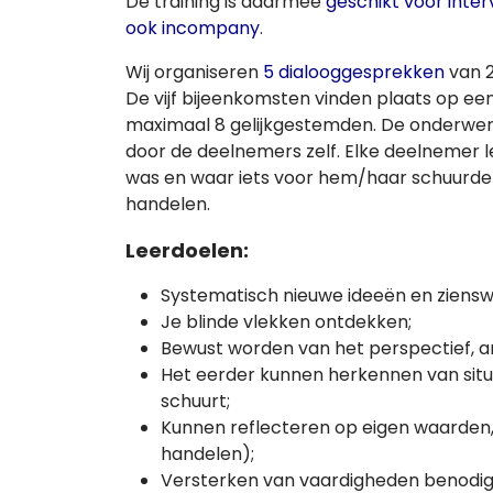
De training is daarmee
geschikt voor inte
ook incompany
.
Wij organiseren
5 dialooggesprekken
van 2
De vijf bijeenkomsten vinden plaats op ee
maximaal 8 gelijkgestemden. De onderwe
door de deelnemers zelf. Elke deelnemer le
was en waar iets voor hem/haar schuurde 
handelen.
Leerdoelen:
Systematisch nieuwe ideeën en ziensw
Je blinde vlekken ontdekken;
Bewust worden van het perspectief, 
Het eerder kunnen herkennen van situa
schuurt;
Kunnen reflecteren op eigen waarden
handelen);
Versterken van vaardigheden benodigd