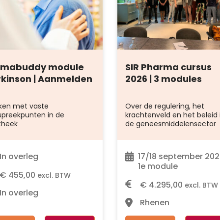
rmabuddy module
SIR Pharma cursus
kinson | Aanmelden
2026 | 3 modules
ken met vaste
Over de regulering, het
preekpunten in de
krachtenveld
en het beleid 
theek
de
geneesmiddelensector
In overleg
17/18 september 202
1e module
€
455,00
excl. BTW
€
4.295,00
excl. BTW
In overleg
Rhenen