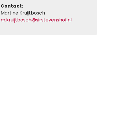
Contact:
Martine Kruijtbosch
m.kruijtbosch@sirstevenshof.nl