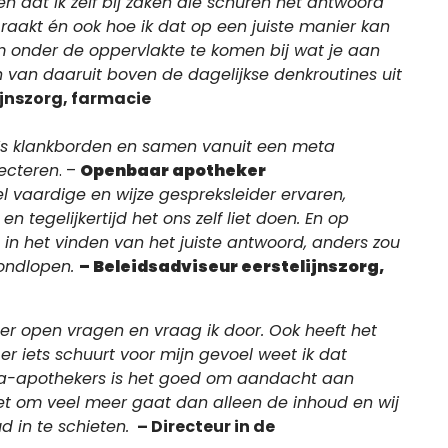
n dat ik zelf bij zaken die schuren het antwoord
aakt én ook hoe ik dat op een juiste manier kan
m onder de oppervlakte te komen bij wat je aan
 van daaruit boven de dagelijkse denkroutines uit
ijnszorg, farmacie
’s klankborden en samen vanuit een meta
lecteren
. –
Openbaar apotheker
el vaardige en wijze gespreksleider ervaren,
tegelijkertijd het ons zelf liet doen. En op
 in het vinden van het juiste antwoord, anders zou
rondlopen.
– Beleidsadviseur eerstelijnszorg,
her open vragen en vraag ik door. Ook heeft het
er iets schuurt voor mijn gevoel weet ik dat
ega-apothekers is het goed om aandacht aan
t om veel meer gaat dan alleen de inhoud en wij
d in te schieten.
– Directeur in de