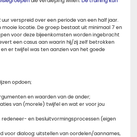
rvisiegroepen
die verdieping willen.
De training kan
 uur verspreid over een periode van een half jaar.
n mooie locatie. De groep bestaat uit minimaal 7 en
rpen voor deze bijeenkomsten worden ingebracht
vert een casus aan waarin hij/zij zelf betrokken
en er twijfel was ten aanzien van het goede
ijzen opdoen;
argumenten en waarden van de ander;
ties van (morele) twijfel en wat er voor jou
, redeneer- en besluitvormingsprocessen (eigen
 voor dialoog: uitstellen van oordelen/aannames,