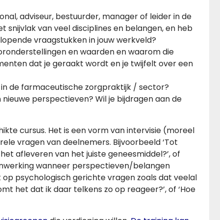
nal, adviseur, bestuurder, manager of leider in de
snijvlak van veel disciplines en belangen, en heb
nlopende vraagstukken in jouw werkveld?
vooronderstellingen en waarden en waarom die
nten dat je geraakt wordt en je twijfelt over een
 in de farmaceutische zorgpraktijk / sector?
 nieuwe perspectieven? Wil je bijdragen aan de
ikte cursus. Het is een vorm van intervisie (moreel
ele vragen van deelnemers. Bijvoorbeeld ‘Tot
het afleveren van het juiste geneesmiddel?’, of
menwerking wanneer perspectieven/belangen
t op psychologisch gerichte vragen zoals dat veelal
komt het dat ik daar telkens zo op reageer?’, of ‘Hoe