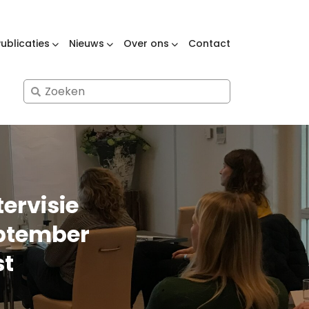
Publicaties
Nieuws
Over ons
Contact
Search
for:
ervisie
eptember
st