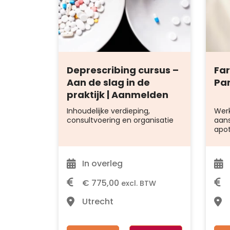
Deprescribing cursus –
Fa
Aan de slag in de
Par
praktijk | Aanmelden
Inhoudelijke verdieping,
Wer
consultvoering en organisatie
aans
apo
In overleg
€
775,00
excl. BTW
Utrecht