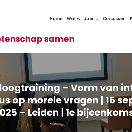
Home
Wat wij doen
Cursussen
wetenschap samen
aloogtraining – Vorm van int
us op morele vragen | 15 s
025 – Leiden | 1e bijeenkom