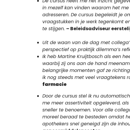
De cursus heeft me het inzicht gegeve
in mezelf kan vinden waarom het me r
adresseren. De cursus begeleidt je o
vraagstukken in je werk tegenkomt en
te stijgen.
– Beleidsadviseur eerstel
Uit de waan van de dag met collega
perspectief op praktijk dilemma’s ref
Ik heb Martine Kruijtbosch als een he
waarbij zij ons aan de hand meenam en 
belangrijke momenten gaf ze richting
ik nog steeds met veel vraagtekens 
farmacie
Door de cursus stel ik nu automatisc
me meer assertiviteit opgeleverd, als 
sneller te benoemen. Voor alle coll
moreel beraad te besteden omdat he
apothekers snel geneigd zijn de inhou