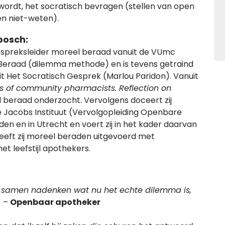
d wordt, het socratisch bevragen (stellen van open
en niet-weten).
tbosch:
 gespreksleider moreel beraad vanuit de VUmc
l Beraad (dilemma methode) en is tevens getraind
t Het Socratisch Gesprek (Marlou Paridon). Vanuit
s of community pharmacists.
Reflection on
el beraad onderzocht. Vervolgens doceert zij
tte Jacobs Instituut (Vervolgopleiding Openbare
den en in Utrecht en voert zij in het kader daarvan
eeft zij moreel beraden uitgevoerd met
t leefstijl apothekers.
 samen nadenken wat nu het echte dilemma is,
.
–
Openbaar apotheker