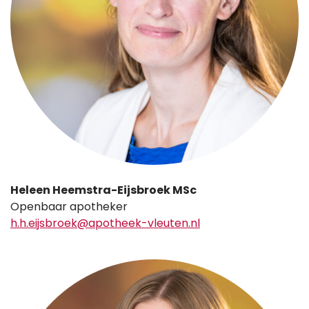
Heleen Heemstra-Eijsbroek MSc
Openbaar apotheker
h.h.eijsbroek@apotheek-vleuten.nl