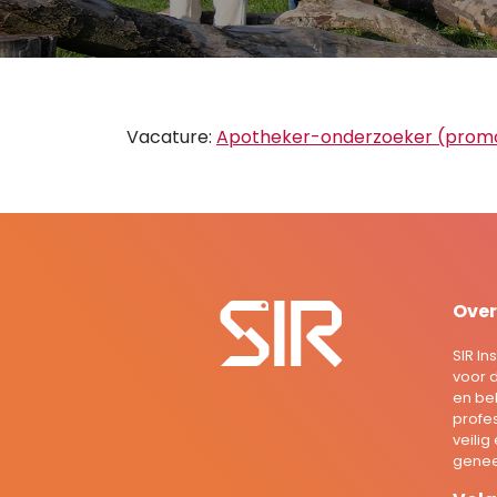
Vacature:
Apotheker-onderzoeker (promo
Over
SIR In
voor 
en be
profes
veilig
genee