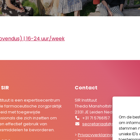
vendus) | 16-24 uur/week
 SIR
Contact
stituut is een expertisecentrum
SIR Instituut
de farmaceutische zorgpraktijk
Theda Mansholtstraat 5B
leid met toegewijde
2331 JE Leiden Nederland
Om de best
sionals die zich inzetten om
+31 71 5766157
om informat
 en effectief gebruik van
secretariaat@sirstevenshof.
stemmen me
smiddelen te bevorderen.
unieke ID's
>
Privacyverklaring
toestemmin