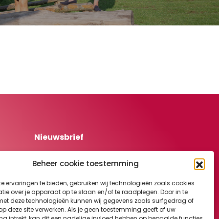
Nieuwsbrief
Wilt u graag op de hoogte blijven van
Beheer cookie toestemming
het laatste nieuws en recente
ontwikkelingen binnen het SIR
e ervaringen te bieden, gebruiken wij technologieën zoals cookies
Instituut?
ie over je apparaat op te slaan en/of te raadplegen. Door in te
nl
Klik hier om je aan te melden.
t deze technologieën kunnen wij gegevens zoals surfgedrag of
 op deze site verwerken. Als je geen toestemming geeft of uw
g intrekt, kan dit een nadelige invloed hebben op bepaalde functies