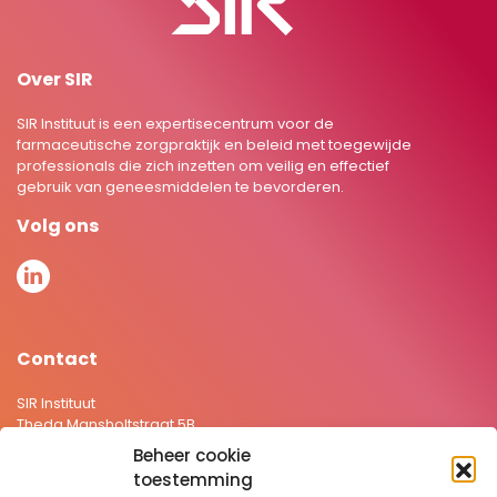
Over SIR
SIR Instituut is een expertisecentrum voor de
farmaceutische zorgpraktijk en beleid met toegewijde
professionals die zich inzetten om veilig en effectief
gebruik van geneesmiddelen te bevorderen.
Volg ons
Contact
SIR Instituut
Theda Mansholtstraat 5B
2331 JE Leiden Nederland
Beheer cookie
+31 71 5766157
toestemming
secretariaat@sirstevenshof.nl