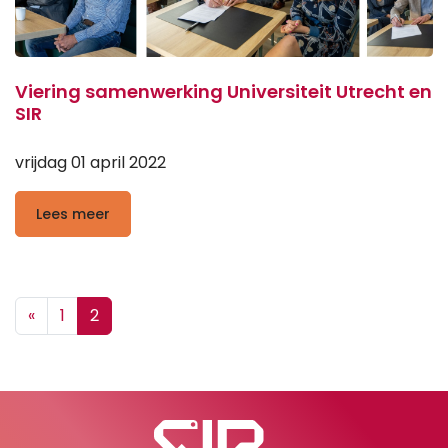
Viering samenwerking Universiteit Utrecht en
SIR
vrijdag 01 april 2022
Lees meer
Posts navigation
«
1
2