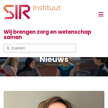
Wij brengen zorg en wetenschap
samen
Search
for:
Nieuws