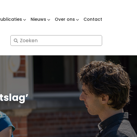
Publicaties
Nieuws
Over ons
Contact
Search
for:
tslag’