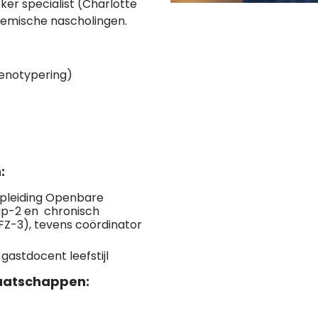
er specialist (Charlotte
demische nascholingen.
fenotypering)
n:
opleiding Openbare
p-2 en chronisch
Z-3), tevens coördinator
gastdocent leefstijl
aatschappen: