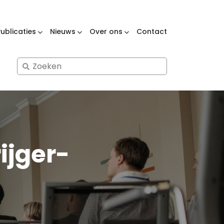
Publicaties
Nieuws
Over ons
Contact
Search
for:
ijger-