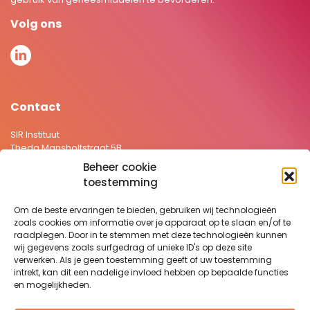
Volg ons
Contact
SIR Instituut
Theda Mansholtstraat 5B
2331 JE Leiden Nederland
Beheer cookie
+31 71 5766157
toestemming
secretariaat@sirstevenshof.nl
Om de beste ervaringen te bieden, gebruiken wij technologieën
>
Privacyverklaring
zoals cookies om informatie over je apparaat op te slaan en/of te
>
Disclaimer
raadplegen. Door in te stemmen met deze technologieën kunnen
wij gegevens zoals surfgedrag of unieke ID's op deze site
Website:
Remy Jacobs
verwerken. Als je geen toestemming geeft of uw toestemming
intrekt, kan dit een nadelige invloed hebben op bepaalde functies
en mogelijkheden.
Nieuwsbrief