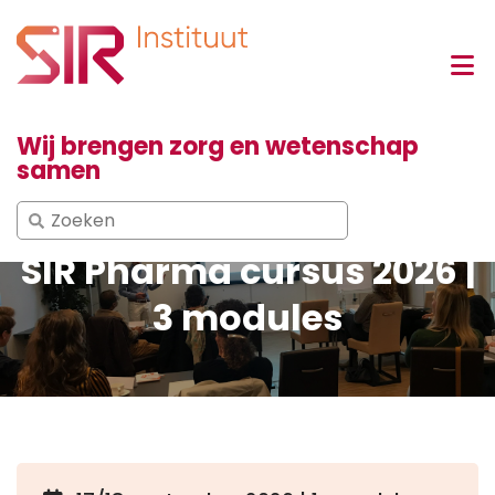
Wij brengen zorg en wetenschap
samen
Search
for:
SIR Pharma cursus 2026 |
3 modules