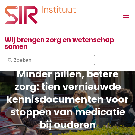
Wij brengen zorg en wetenschap
samen
Search
for:
Minder pillen, betere
zorg: tien vernieuwde
kennisdocumenten voor
stoppen van medicatie
bij ouderen