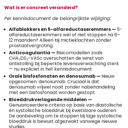
Wat is er concreet veranderd?
Per kennisdocument de belangrijkste wijziging:
Alfablokkers en 5-alfareductaseremmers —
5-
alfareductaseremmers wel of niet stoppen na 6–
12 maanden? Alleen bij mictieklachten zónder
prostaatvergroting.
Anticoagulantia —
Risicomodellen zoals
CHA₂DS₂-VASc overschatten de winst van
antistolling bij beperkte levensverwachting sterk
— nu expliciet in het kennisdocument.
Orale bisfosfonaten en denosumab —
Nieuw
opgenomen: denosumab. Cruciaal is dat
denosumab vrijwel nooit zonder nabehandeling
met een bisfosfonaat worden gestopt.
Bloeddrukverlagende middelen —
Genuanceerdere criteria op basis van diastolische
én systolische bloeddruk bij kwetsbare ouderen.
De aanbeveling om te stoppen bij lage systolische
bloeddruk is bewust afgezwakt vanwege nieuwe
studies.