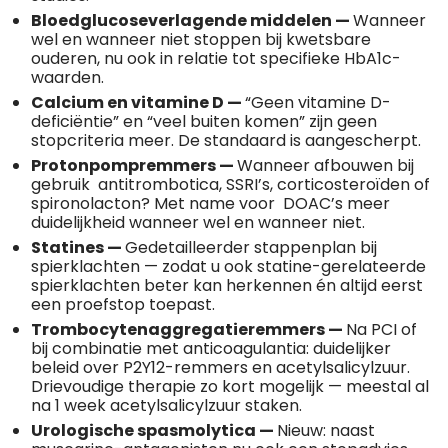
Bloedglucoseverlagende middelen —
Wanneer
wel en wanneer niet stoppen bij kwetsbare
ouderen, nu ook in relatie tot specifieke HbA1c-
waarden.
Calcium en vitamine D —
“Geen vitamine D-
deficiëntie” en “veel buiten komen” zijn geen
stopcriteria meer. De standaard is aangescherpt.
Protonpompremmers —
Wanneer afbouwen bij
gebruik antitrombotica, SSRI’s, corticosteroïden of
spironolacton? Met name voor DOAC’s meer
duidelijkheid wanneer wel en wanneer niet.
Statines —
Gedetailleerder stappenplan bij
spierklachten — zodat u ook statine-gerelateerde
spierklachten beter kan herkennen én altijd eerst
een proefstop toepast.
Trombocytenaggregatieremmers —
Na PCI of
bij combinatie met anticoagulantia: duidelijker
beleid over P2Y12-remmers en acetylsalicylzuur.
Drievoudige therapie zo kort mogelijk — meestal al
na 1 week acetylsalicylzuur staken.
Urologische spasmolytica —
Nieuw: naast