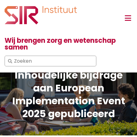
Wij brengen zorg en wetenschap
samen
Search
for:
Inhoudelijke bijdrage
aan European
Implementation Event
2025 gepubliceerd