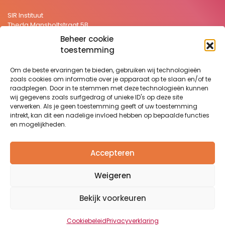
SIR Instituut
Theda Mansholtstraat 5B
2331 JE Leiden Nederland
Beheer cookie
+31 71 5766157
toestemming
secretariaat@sirstevenshof.nl
Om de beste ervaringen te bieden, gebruiken wij technologieën
>
Privacyverklaring
zoals cookies om informatie over je apparaat op te slaan en/of te
>
Disclaimer
raadplegen. Door in te stemmen met deze technologieën kunnen
wij gegevens zoals surfgedrag of unieke ID's op deze site
Website:
Remy Jacobs
verwerken. Als je geen toestemming geeft of uw toestemming
intrekt, kan dit een nadelige invloed hebben op bepaalde functies
en mogelijkheden.
Nieuwsbrief
Wilt u graag op de hoogte blijven van het laatste nieuws en
Accepteren
recente ontwikkelingen binnen het SIR Instituut?
Klik hier om je aan te melden.
Weigeren
Bekijk voorkeuren
Copyright © 2025 SIR Instituut. All Rights Reserved.
Cookiebeleid
Privacyverklaring