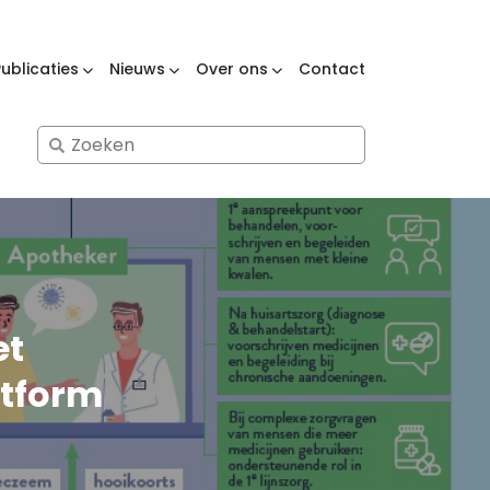
Publicaties
Nieuws
Over ons
Contact
Search
for:
et
atform