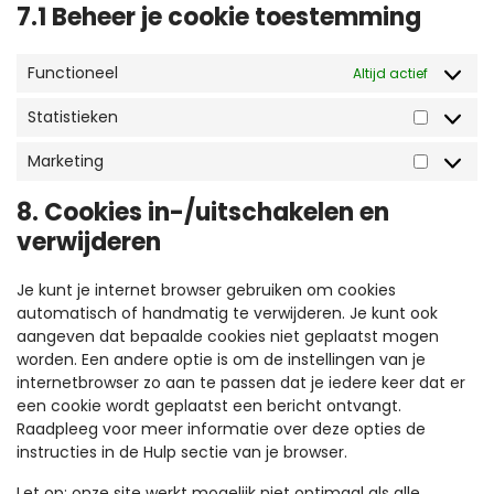
7.1 Beheer je cookie toestemming
Functioneel
Altijd actief
Statistieken
Statisti
Marketing
Marketi
8. Cookies in-/uitschakelen en
verwijderen
Je kunt je internet browser gebruiken om cookies
automatisch of handmatig te verwijderen. Je kunt ook
aangeven dat bepaalde cookies niet geplaatst mogen
worden. Een andere optie is om de instellingen van je
internetbrowser zo aan te passen dat je iedere keer dat er
een cookie wordt geplaatst een bericht ontvangt.
Raadpleeg voor meer informatie over deze opties de
instructies in de Hulp sectie van je browser.
Let op: onze site werkt mogelijk niet optimaal als alle