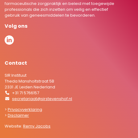
farmaceutische zorgpraktijk en beleid met toegewijde
professionals die zich inzetten om veilig en effectief
gebruik van geneesmiddelen te bevorderen.
Volg ons
Contact
SIR Instituut
Theda Mansholtstraat 5B
2331 JE Leiden Nederland
+31 71 5766157
secretariaat@sirstevenshof.nl
>
Privacyverklaring
>
Disclaimer
Website:
Remy Jacobs