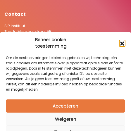
Contact
SIR Instituut
Theda Mansholtstraat 5B
2331 JE Leiden Nederland
Beheer cookie
+31 71 5766157
toestemming
secretariaat@sirstevenshof.nl
Om de beste ervaringen te bieden, gebruiken wij technologieën
>
Privacyverklaring
zoals cookies om informatie over je apparaat op te slaan en/of te
>
Disclaimer
raadplegen. Door in te stemmen met deze technologieën kunnen
wij gegevens zoals surfgedrag of unieke ID's op deze site
Website:
Remy Jacobs
verwerken. Als je geen toestemming geeft of uw toestemming
intrekt, kan dit een nadelige invloed hebben op bepaalde functies
en mogelijkheden.
Nieuwsbrief
Wilt u graag op de hoogte blijven van het laatste nieuws en
Accepteren
recente ontwikkelingen binnen het SIR Instituut?
Klik hier om je aan te melden.
Weigeren