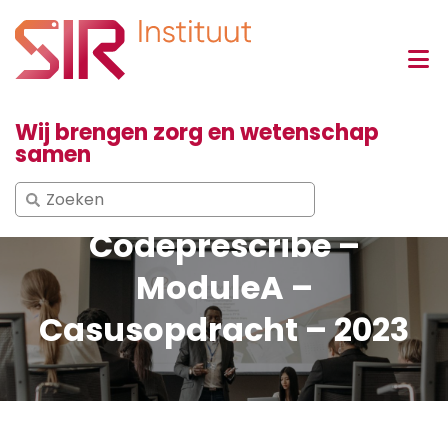
Wij brengen zorg en wetenschap
samen
Search
for:
Codeprescribe –
ModuleA –
Casusopdracht – 2023