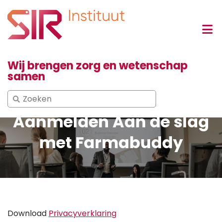
Wij brengen zorg en wetenschap
samen
Search
for:
Aanmelden Aan de slag
met Farmabuddy
Download
Privacyverklaring