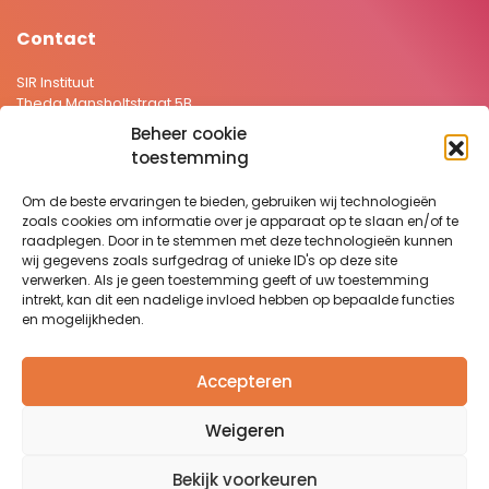
Contact
SIR Instituut
Theda Mansholtstraat 5B
2331 JE Leiden Nederland
Beheer cookie
+31 71 5766157
toestemming
secretariaat@sirstevenshof.nl
Om de beste ervaringen te bieden, gebruiken wij technologieën
>
Privacyverklaring
zoals cookies om informatie over je apparaat op te slaan en/of te
>
Disclaimer
raadplegen. Door in te stemmen met deze technologieën kunnen
wij gegevens zoals surfgedrag of unieke ID's op deze site
Website:
Remy Jacobs
verwerken. Als je geen toestemming geeft of uw toestemming
intrekt, kan dit een nadelige invloed hebben op bepaalde functies
en mogelijkheden.
Nieuwsbrief
Wilt u graag op de hoogte blijven van het laatste nieuws en
Accepteren
recente ontwikkelingen binnen het SIR Instituut?
Klik hier om je aan te melden.
Weigeren
Bekijk voorkeuren